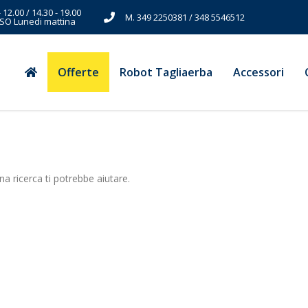
- 12.00 / 14.30 - 19.00
M. 349 2250381 / 348 5546512
SO Lunedi mattina
Offerte
Robot Tagliaerba
Accessori
a ricerca ti potrebbe aiutare.