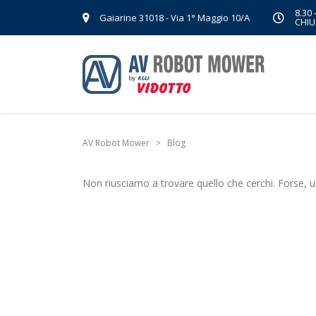
8.30 
Gaiarine 31018 - Via 1° Maggio 10/A
CHIU
AV Robot Mower
>
Blog
Non riusciamo a trovare quello che cerchi. Forse, un