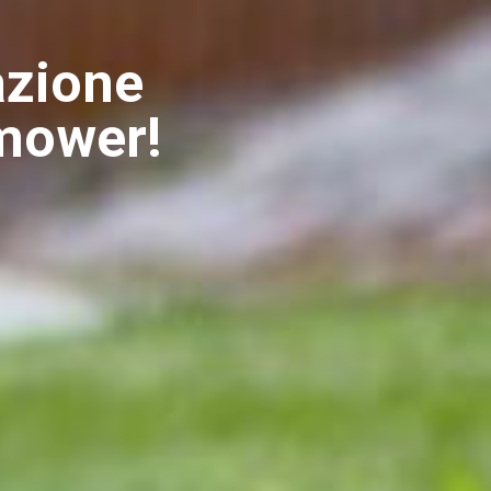
zione
mower!