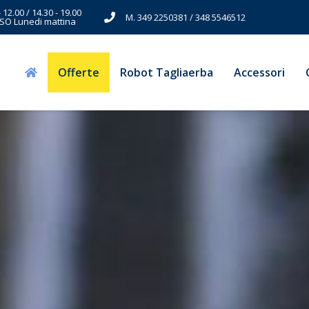
- 12.00 / 14.30 - 19.00
M. 349 2250381 / 348 5546512
SO Lunedi mattina
Offerte
Robot Tagliaerba
Accessori