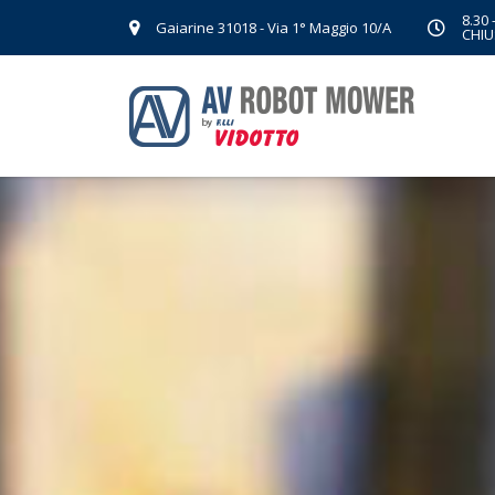
8.30 
Gaiarine 31018 - Via 1° Maggio 10/A
CHIU