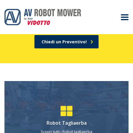
Vuoi avere un prato perfetto a dispetto
di intemperie, ostacoli e fatica?
Chiedi un Preventivo!
Robot Tagliaerba
Scopri tutti i Robot tagliaerba