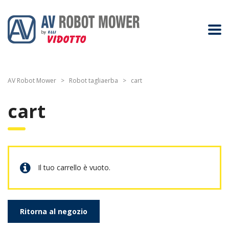
AV Robot Mower
>
Robot tagliaerba
>
сart
сart
Il tuo carrello è vuoto.
Ritorna al negozio