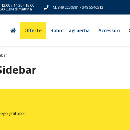
- 12.00 / 14.30 - 19.00
M. 349 2250381 / 348 5546512
SO Lunedi mattina
Offerte
Robot Tagliaerba
Accessori
debar
Sidebar
ogo gratuito!