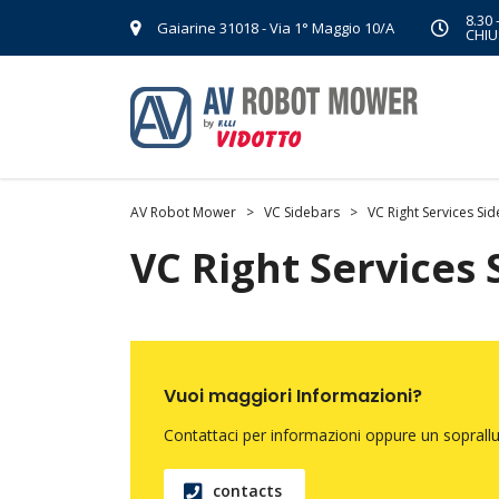
8.30 
Gaiarine 31018 - Via 1° Maggio 10/A
CHIU
AV Robot Mower
>
VC Sidebars
>
VC Right Services Si
VC Right Services 
Vuoi maggiori Informazioni?
Contattaci per informazioni oppure un soprallu
contacts