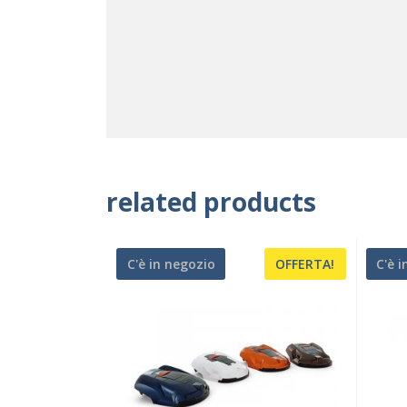
related products
C'è in negozio
OFFERTA!
C'è 