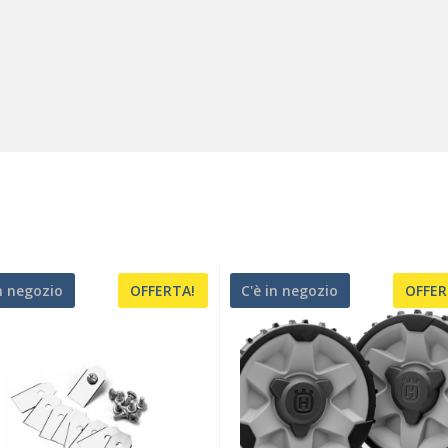
in negozio
OFFERTA!
C'è in negozio
OFFER