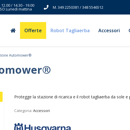
- 12.00 / 14.30 - 19.00
M. 349 2250381 / 348 5546512
SO Lunedi mattina
Offerte
Robot Tagliaerba
Accessori
azione Automower®
utomower®
Protegge la stazione di ricarica e il robot tagliaerba da sole e
Categoria:
Accessori