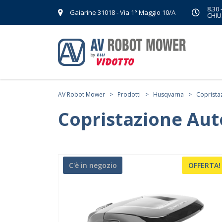
8.30 
Gaiarine 31018 - Via 1° Maggio 10/A
CHIU
AV Robot Mower
>
Prodotti
>
Husqvarna
>
Coprist
Copristazione A
C'è in negozio
OFFERTA!