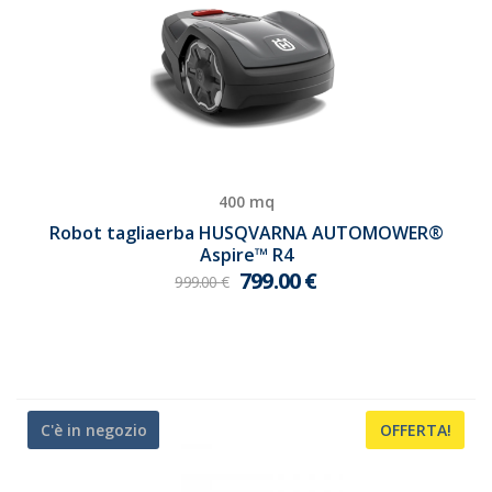
400 mq
Robot tagliaerba HUSQVARNA AUTOMOWER®
Aspire™ R4
799.00
€
999.00
€
C'è in negozio
OFFERTA!