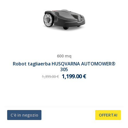
600 mq
Robot tagliaerba HUSQVARNA AUTOMOWER®
305
1,199.00
€
1,399.00
€
C'è in negozio
OFFERTA!