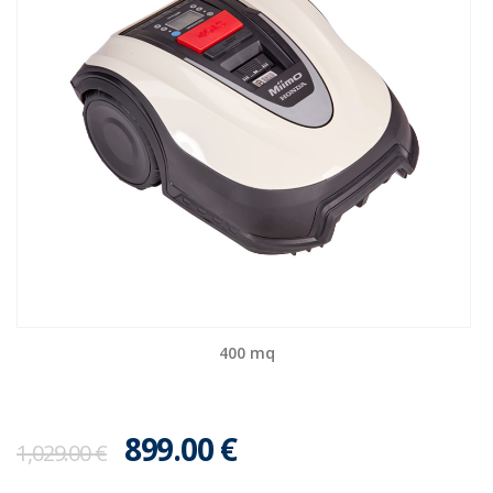
400 mq
899.00
€
1,029.00
€