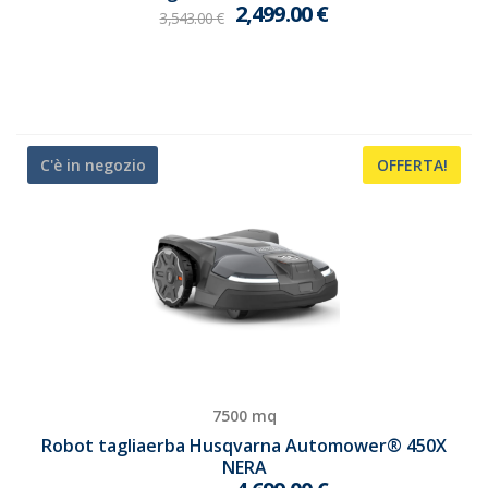
2,499.00
€
3,543.00
€
C'è in negozio
OFFERTA!
7500 mq
Robot tagliaerba Husqvarna Automower® 450X
NERA