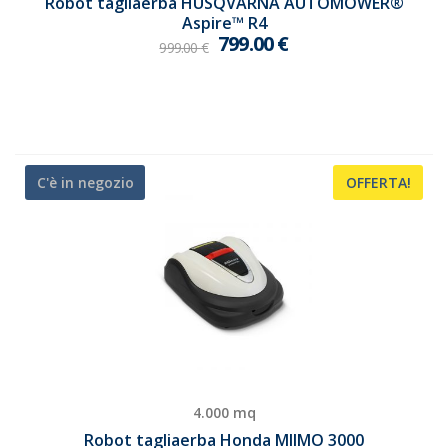
Robot tagliaerba HUSQVARNA AUTOMOWER®
Aspire™ R4
799.00
€
999.00
€
C'è in negozio
OFFERTA!
4.000 mq
Robot tagliaerba Honda MIIMO 3000