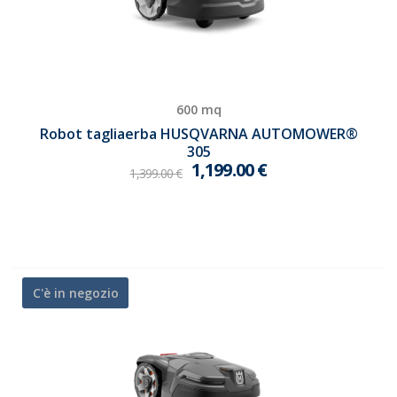
600 mq
Robot tagliaerba HUSQVARNA AUTOMOWER®
305
1,199.00
€
1,399.00
€
C'è in negozio