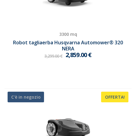
3300 mq
Robot tagliaerba Husqvarna Automower® 320
NERA
2,859.00
€
3,299.00
€
C'è in negozio
OFFERTA!